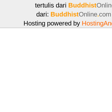
tertulis dari
Buddhist
Onlin
dari:
Buddhist
Online
.
com
Hosting powered by
HostingAn