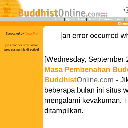
»
Index
|
Ajaran
-
Dasar
|
Berita
|
Dhammadesana
|
T
Dhamm
[an error occurred wh
Supported by
NewsPro
[an error occurred while
processing this directive]
[Wednesday, September 2
Masa Pembenahan Budd
Buddhist
Online
.
com
- Ji
beberapa bulan ini situs
mengalami kevakuman. Tid
ditampilkan.