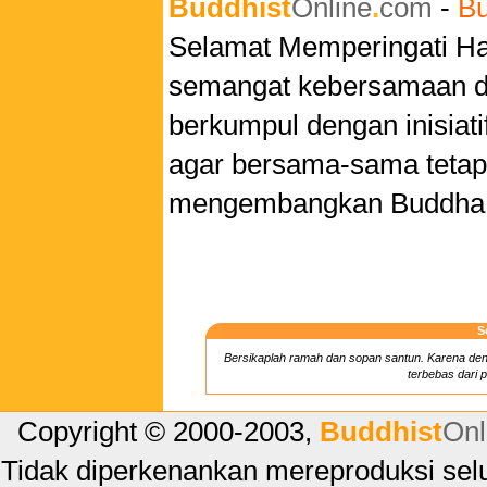
Buddhist
Online
.
com
-
Bu
Selamat Memperingati H
semangat kebersamaan da
berkumpul dengan inisiatif
agar bersama-sama teta
mengembangkan Buddha
S
Bersikaplah ramah dan sopan santun. Karena den
terbebas dari 
Copyright © 2000-2003,
Buddhist
Onl
Tidak diperkenankan mereproduksi selu