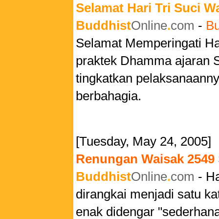
Selamat Hari Tri Suci W
Buddhist
Online
.
com
-
Bu
Selamat Memperingati Ha
praktek Dhamma ajaran S
tingkatkan pelaksanaan
berbahagia.
[Tuesday, May 24, 2005]
Renungan Waisak 2549 
Buddhist
Online
.
com
- Ha
dirangkai menjadi satu k
enak didengar "sederhana