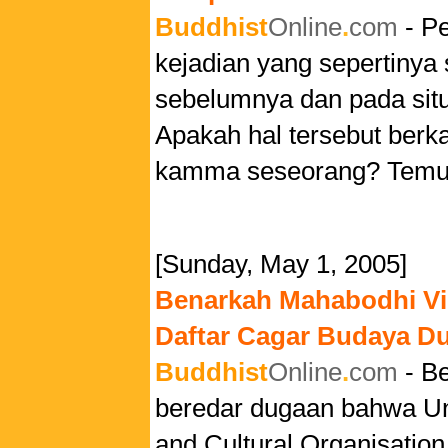
Buddhist
Online
.
com
- P
kejadian yang sepertinya
sebelumnya dan pada situ
Apakah hal tersebut berk
kamma seseorang? Temuk
[Sunday, May 1, 2005]
Benarkah Mahabodhi Vih
Daftar Cagar Budaya 
Buddhist
Online
.
com
- Be
beredar dugaan bahwa Uni
and Cultural Organisati