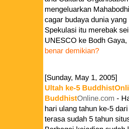
mengeluarkan Mahabodhi 
cagar budaya dunia yang d
Spekulasi itu merebak sei
UNESCO ke Bodh Gaya, In
benar demikian?
[Sunday, May 1, 2005]
Ultah ke-5 BuddhistOnl
Buddhist
Online
.
com
- Ha
hari ulang tahun ke-5 dar
terasa sudah 5 tahun situ